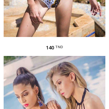
140
TND