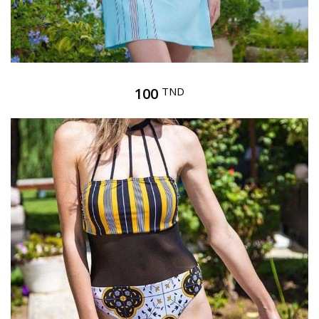
100
TND